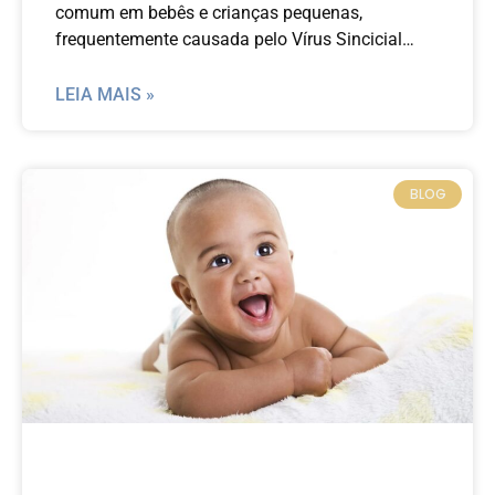
comum em bebês e crianças pequenas,
frequentemente causada pelo Vírus Sincicial
Respiratório (VSR). Este guia busca fornecer aos
pais uma compreensão abrangente da
LEIA MAIS »
bronquiolite, abordando desde os sintomas e
tratamentos até as melhores práticas de
prevenção e os avanços recentes na pesquisa
BLOG
médica.