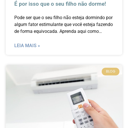
É por isso que o seu filho não dorme!
Pode ser que o seu filho não esteja dormindo por
algum fator estimulante que você esteja fazendo
de forma equivocada. Aprenda aqui como
proporcionar noites mais tranquilas de sono para
o seu filho.
LEIA MAIS »
BLOG