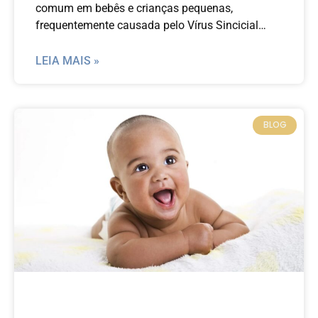
comum em bebês e crianças pequenas,
frequentemente causada pelo Vírus Sincicial
Respiratório (VSR). Este guia busca fornecer aos
pais uma compreensão abrangente da
LEIA MAIS »
bronquiolite, abordando desde os sintomas e
tratamentos até as melhores práticas de
prevenção e os avanços recentes na pesquisa
BLOG
médica.