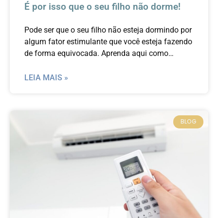
É por isso que o seu filho não dorme!
Pode ser que o seu filho não esteja dormindo por
algum fator estimulante que você esteja fazendo
de forma equivocada. Aprenda aqui como
proporcionar noites mais tranquilas de sono para
o seu filho.
LEIA MAIS »
BLOG