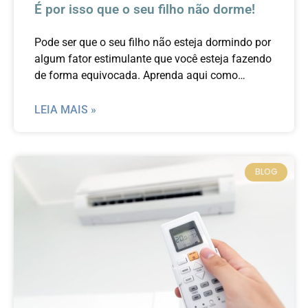
É por isso que o seu filho não dorme!
Pode ser que o seu filho não esteja dormindo por
algum fator estimulante que você esteja fazendo
de forma equivocada. Aprenda aqui como
proporcionar noites mais tranquilas de sono para
o seu filho.
LEIA MAIS »
BLOG