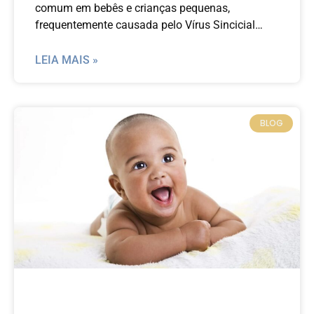
comum em bebês e crianças pequenas,
frequentemente causada pelo Vírus Sincicial
Respiratório (VSR). Este guia busca fornecer aos
pais uma compreensão abrangente da
LEIA MAIS »
bronquiolite, abordando desde os sintomas e
tratamentos até as melhores práticas de
prevenção e os avanços recentes na pesquisa
BLOG
médica.